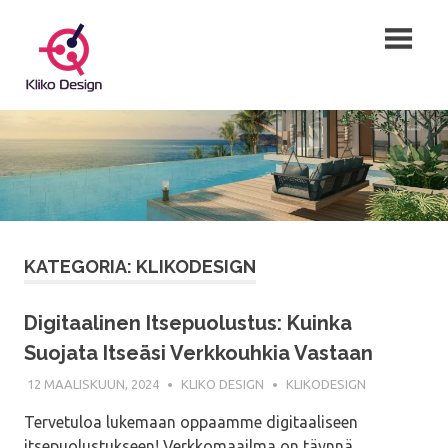
Skip
Kliko
to
content
Design
Fiksua
Suunnittelua,
Kliko
Designilla
KATEGORIA:
KLIKODESIGN
Digitaalinen Itsepuolustus: Kuinka
Suojata Itseäsi Verkkouhkia Vastaan
12 MAALISKUUN, 2024
KLIKO DESIGN
KLIKODESIGN
Tervetuloa lukemaan oppaamme digitaaliseen
itsepuolustukseen! Verkkomaailma on täynnä